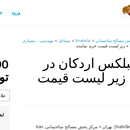
ورود
عض
خش مصالح ساختمانی
>
Shahrīār
>
مشاغل
>
مهندسی - معماری
 زیر لیست قیمت خرید نماینده
لکس اردکان در
00
 زیر لیست قیمت
تو
تم