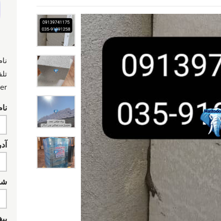
نام
تلف
er:
نام
آد
شما
پیغ