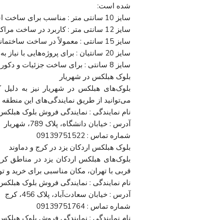
شده است:
سایز 10 سانتی متر : مناسب برای ساخت اسکله ها و دیوارهای داخلی
سایز 12 سانتی متر : کاربرد در ساخت مراکز تجاری و مسکونی
سایز 15 سانتی : معمولاً در ساخت ساختمانهای بزرگ استفاده می شود
سایز 20 سانتیان : برای پروژه‌هایی با نیاز به مقاومت بیشتر
سایز 8 سانتی : برای ساخت جزئیات و دکوراتیو
بلوک هبلکس در شهریار
بلوک‌های هبلکس در شهریار نیز به دلیل ک
می‌توانید از طریق نمایندگی‌های این منطقه 
نام نمایندگی : نمایندگی فروش بلوک هبلکس 
آدرس : خیابان دانشگاه، پلاک 789، شهریار
شماره تماس : 09139751522
بلوک هبلکس اردکان یزد در کرج و دماوند
بلوک‌های هبلکس اردکان یزد در مناطق کرج و
قربی با تهران، مکان مناسبی برای خرید و ت
نام نمایندگی : نمایندگی فروش بلوک هبلکس 
آدرس : خیابان سعادت‌آباد، پلاک 456، کرج
شماره تماس : 09139751764
نام نمایندگی : نمایندگی فروش بلوک هبلکس 