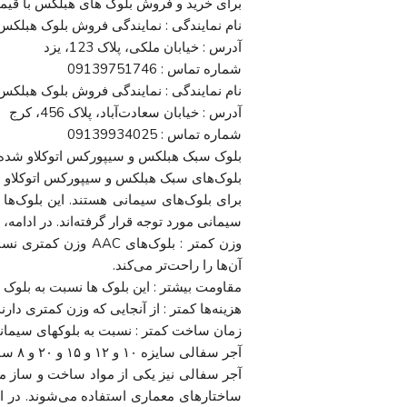
برای خرید و فروش بلوک های هبلکس با قیمت روز 1403، می توانید به نمایندگی های زیر
نام نمایندگی : نمایندگی فروش بلوک هبلکس 
آدرس : خیابان ملکی، پلاک 123، یزد
شماره تماس : 09139751746
نام نمایندگی : نمایندگی فروش بلوک هبلکس
آدرس : خیابان سعادت‌آباد، پلاک 456، کرج
شماره تماس : 09139934025
بلوک سبک هبلکس و سیپورکس اتوکلاو شده AAC جایگزین بلوک های سیمان
برای بلوک‌های سیمانی هستند. این بلوک‌ها 
سیمانی مورد توجه قرار گرفته‌اند. در ادامه،
وزن کمتر : بلوک‌های
آن‌ها را راحت‌تر می‌کند.
مقاومت بیشتر : این بلوک ها نسبت به بلوک 
هزینه‌ها کمتر : از آنجایی که وزن کمتری دارن
زمان ساخت کمتر : نسبت به بلوکهای سیمانی، بلوکهای AAC زمان ساخت 
آجر سفالی سایزه ۱۰ و ۱۲ و ۱۵ و ۲۰ و ۸ سانتی
آجر سفالی نیز یکی از مواد ساخت و ساز محب
ساختارهای معماری استفاده می‌شوند. در ا