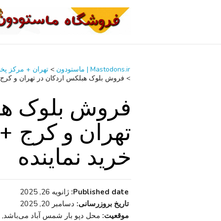
Mastodons.ir | ماستودون
>
تهران + مرکز پ
>
فروش بلوک هبلکس اردکان در تهران و کرج +
فروش بلوک هب
تهران و کرج +
خرید نماینده
Published date:
ژانویه 26, 2025
تاریخ بروزرسانی:
دسامبر 20, 2025
موقعیت:
محل دپو بار شمس آباد می‌باشد, Shahrīār, تهران + مرکز پخش مصالح ساختمانی, Iran