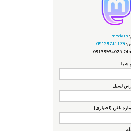
:
modern
ن:
09139741175
09139934025
Oth
 شما:
رس ایمیل:
ره تلفن (اختیاری):
ام: