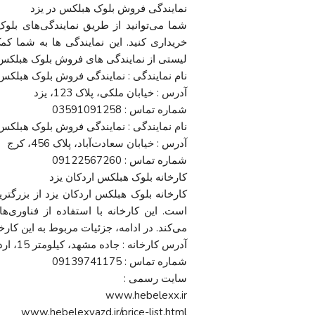
نمایندگی فروش بلوک هبلکس در یزد
شما می‌توانید از طریق نمایندگی‌های بل
خریداری کنید. این نمایندگی ها به شما کمک
لیستی از نمایندگی های فروش بلوک هبلکس 
نام نمایندگی : نمایندگی فروش بلوک هبلکس 
آدرس : خیابان ملکی، پلاک 123، یزد
شماره تماس : 03591091258
نام نمایندگی : نمایندگی فروش بلوک هبلکس
آدرس : خیابان سعادت‌آباد، پلاک 456، کرج
شماره تماس : 09122567260
کارخانه بلوک هبلکس اردکان یزد
کارخانه بلوک هبلکس اردکان یزد از بزرگتری
است. این کارخانه با استفاده از فناوری‌ه
می‌کند. در ادامه، جزئیات مربوط به این کار
آدرس کارخانه : جاده مشهد، کیلومتر 15، اردکان، یزد
شماره تماس : 09139741175
سایت رسمی :
www.hebelexx.ir
www.hebelexyazd.ir/price-list.html