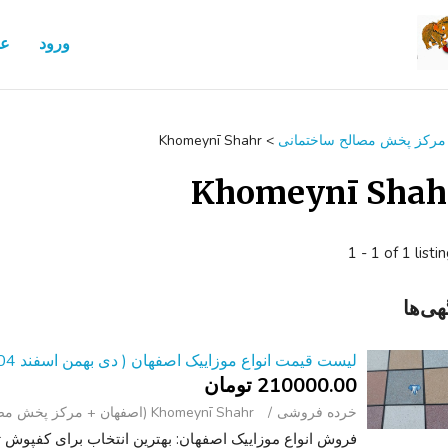
ورود
عض
مرکز پخش مصالح ساختمانی
>
Khomeynī Shahr
Khomeynī Shah
1 - 1 of 1 listi
هی‌ها
لیست قیمت انواع موزاییک اصفهان ( دی بهمن اسفند 1404 ) + ارسال آنی
210000.00 تومان
خرده فروشی
Khomeynī Shahr (اصفهان + مرکز پخش مصالح ساختمانی)
فروش انواع موزاییک اصفهان: بهترین انتخاب برای کفپوش 